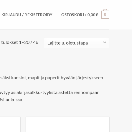
0
KIRJAUDU / REKISTERÖIDY
OSTOSKORI /
0,00
€
tulokset 1–20 / 46
säksi kansiot, mapit ja paperit hyvään järjestykseen.
löytyy asiakirjasalkku-tyylistä astetta rennompaan
äsilaukussa.