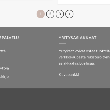
249,90€.
124,95€.
1
2
3
SPALVELU
YRITYSASIAKKAAT
yttä
Yritykset voivat ostaa tuotteit
verkkokaupasta rekisteröitymä
asiakkaaksi.
Lue lisää.
yttyä
Kuvapankki
skirje