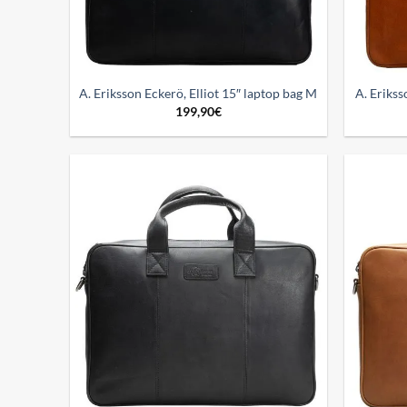
A. Eriksson Eckerö, Elliot 15″ laptop bag M
A. Erikss
199,90
€
Add to
wishlist