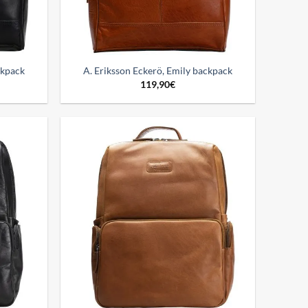
ckpack
A. Eriksson Eckerö, Emily backpack
119,90
€
Add to
Add to
wishlist
wishlist