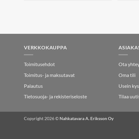
249,90€.
124,95€.
VERKKOKAUPPA
ASIAKA
Toimitusehdot
Ota yhte
Toimitus- ja maksutavat
Oma tili
Palautus
Usein kys
Tietosuoja- ja rekisteriseloste
Tilaa uuti
Copyright 2026 ©
Nahkatavara A. Eriksson Oy