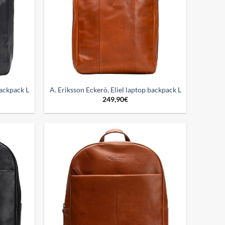
backpack L
A. Eriksson Eckerö, Eliel laptop backpack L
249,90
€
Add to
Add to
wishlist
wishlist