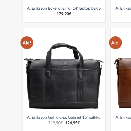
A. Eriksson Eckerö, Errol 14″laptop bag S
A. Eriks
179,90
€
Ale!
Ale!
Add to
wishlist
A. Eriksson Gullkrona, Gabriel 15″ salkku
A. Eriks
Alkuperäinen
Nykyinen
249,90
€
124,95
€
hinta
hinta
oli:
on: