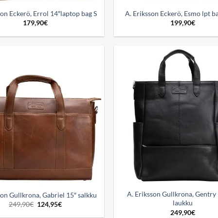
son Eckerö, Errol 14″laptop bag S
A. Eriksson Eckerö, Esmo lpt 
179,90
€
199,90
€
Add to
wishlist
A. Eriksson Gullkrona, Gentry
son Gullkrona, Gabriel 15″ salkku
laukku
Alkuperäinen
Nykyinen
249,90
€
124,95
€
hinta
hinta
249,90
€
oli:
on: