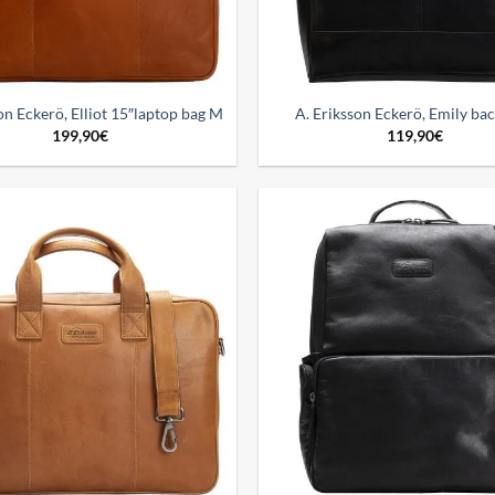
on Eckerö, Elliot 15″laptop bag M
A. Eriksson Eckerö, Emily ba
199,90
€
119,90
€
Add to
wishlist