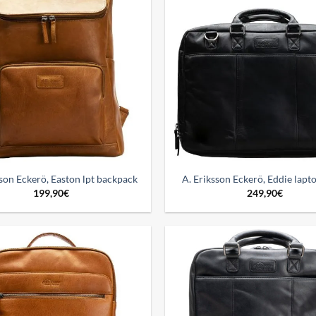
Add to
wishlist
sson Eckerö, Easton lpt backpack
A. Eriksson Eckerö, Eddie lapt
199,90
€
249,90
€
Add to
wishlist