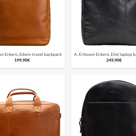
on Eckerö, Edwin travel backpack
A. Eriksson Eckerö, Eliel laptop 
199,90
€
249,90
€
Add to
wishlist