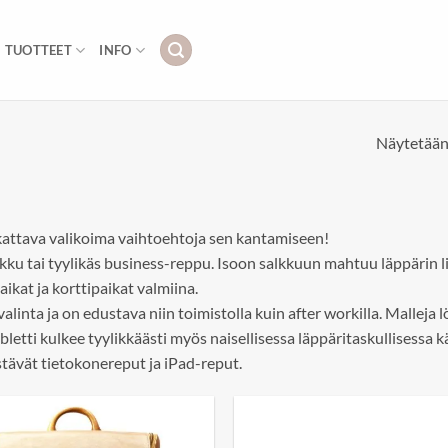
TUOTTEET
INFO
Näytetään 
 kattava valikoima vaihtoehtoja sen kantamiseen!
kku tai tyylikäs business-reppu. Isoon salkkuun mahtuu läppärin li
kat ja korttipaikat valmiina.
linta ja on edustava niin toimistolla kuin after workilla. Malleja 
etti kulkee tyylikkäästi myös naisellisessa läppäritaskullisessa k
vät tietokonereput ja iPad-reput.