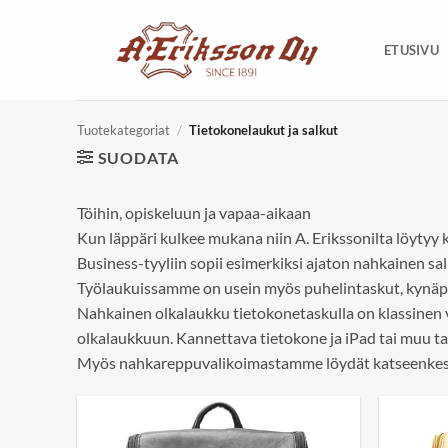
Skip
to
ETUSIVU
content
Tuotekategoriat
/
Tietokonelaukut ja salkut
SUODATA
Töihin, opiskeluun ja vapaa-aikaan
Kun läppäri kulkee mukana niin A. Erikssonilta löytyy
Business-tyyliin sopii esimerkiksi ajaton nahkainen sal
Työlaukuissamme on usein myös puhelintaskut, kynäpai
Nahkainen olkalaukku tietokonetaskulla on klassinen va
olkalaukkuun. Kannettava tietokone ja iPad tai muu tabl
Myös nahkareppuvalikoimastamme löydät katseenkestä