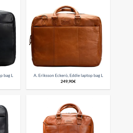
Add to
Add to
wishlist
wishlist
op bag L
A. Eriksson Eckerö, Eddie laptop bag L
249,90
€
Add to
Add to
wishlist
wishlist