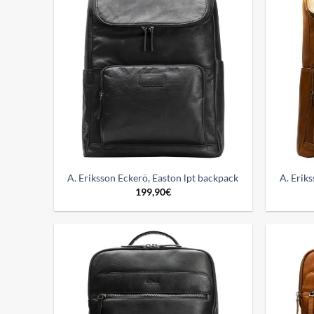
Add to
wishlist
A. Eriksson Eckerö, Easton lpt backpack
A. Erik
199,90
€
Add to
wishlist