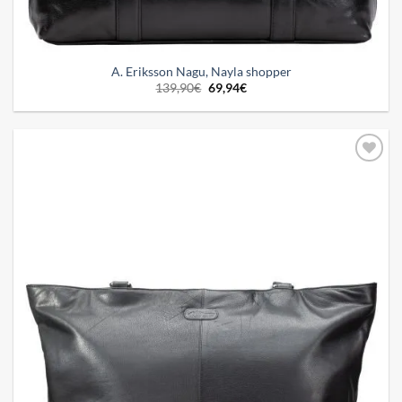
A. Eriksson Nagu, Nayla shopper
Alkuperäinen
Nykyinen
139,90
€
69,94
€
hinta
hinta
oli:
on:
139,90€.
69,94€.
Add to
wishlist