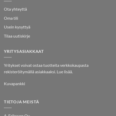
Ota yhteyttä
Oma tili
Usein kysyttyä
Tilaa uutiskirje
YRITYSASIAKKAAT
Yritykset voivat ostaa tuotteita verkkokaupasta
rekisteröitymällä asiakkaaksi.
Lue lisää.
Kuvapankki
TIETOJA MEISTÄ
A. Eriksson Oy