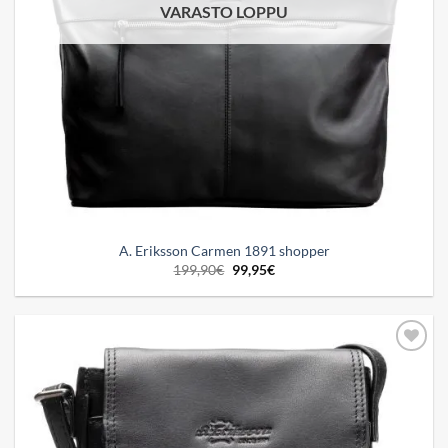
VARASTO LOPPU
A. Eriksson Carmen 1891 shopper
Alkuperäinen
Nykyinen
199,90
€
99,95
€
hinta
hinta
oli:
on:
199,90€.
99,95€.
Add to
wishlist