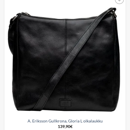
Add to
wishlist
A. Eriksson Gullkrona, Gloria L olkalaukku
139,90
€