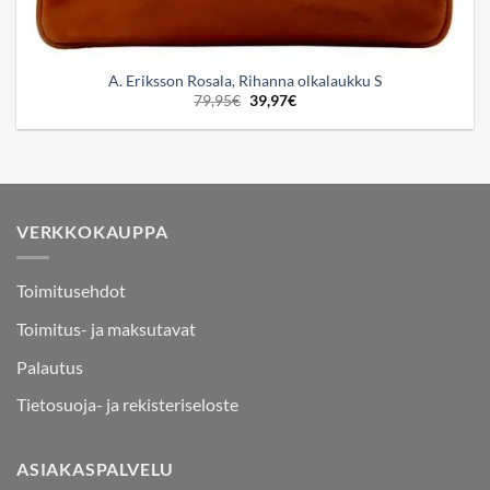
A. Eriksson Rosala, Rihanna olkalaukku S
Alkuperäinen
Nykyinen
79,95
€
39,97
€
hinta
hinta
oli:
on:
79,95€.
39,97€.
VERKKOKAUPPA
Toimitusehdot
Toimitus- ja maksutavat
Palautus
Tietosuoja- ja rekisteriseloste
ASIAKASPALVELU