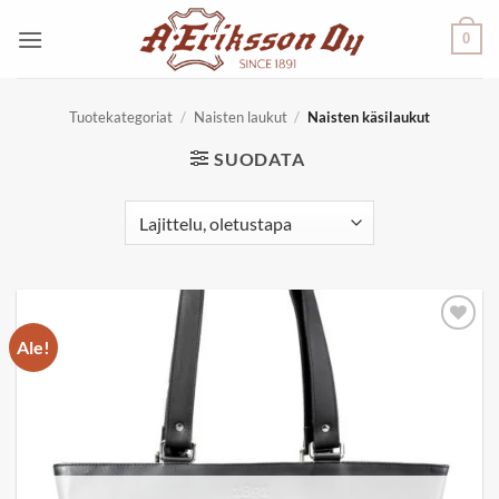
Skip
0
to
content
Tuotekategoriat
/
Naisten laukut
/
Naisten käsilaukut
SUODATA
Ale!
Add to
wishlist