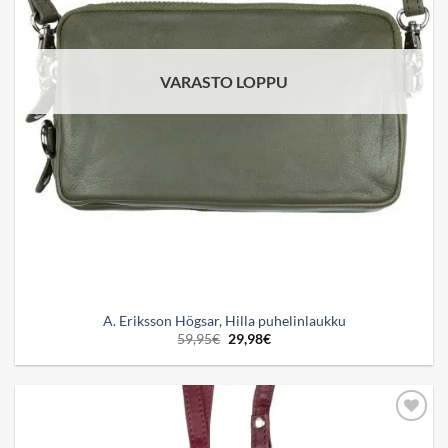
VARASTO LOPPU
A. Eriksson Högsar, Hilla puhelinlaukku
Alkuperäinen
Nykyinen
59,95
€
29,98
€
hinta
hinta
oli:
on:
59,95€.
29,98€.
Add to