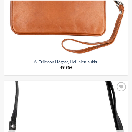
A. Eriksson Högsar, Heli pienlaukku
49,95
€
Add to
wishlist