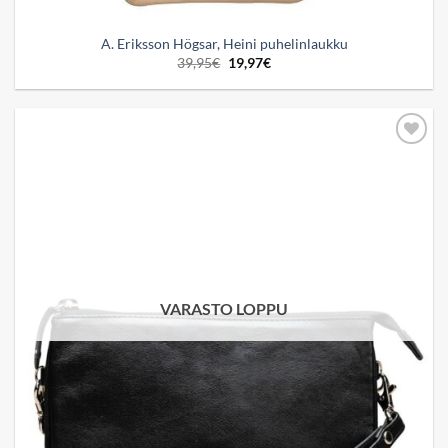
A. Eriksson Högsar, Heini puhelinlaukku
Alkuperäinen
Nykyinen
39,95
€
19,97
€
hinta
hinta
oli:
on:
39,95€.
19,97€.
Add to
wishlist
VARASTO LOPPU