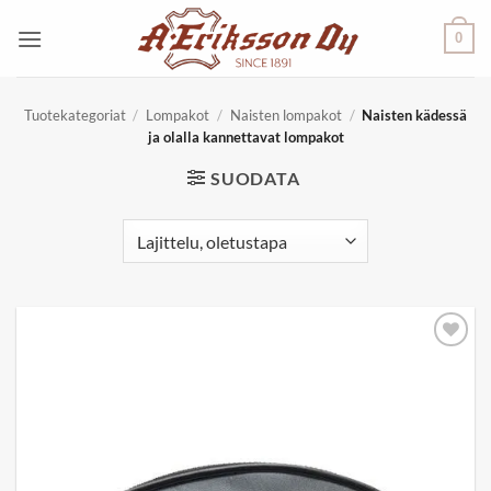
Skip
0
to
content
Tuotekategoriat
/
Lompakot
/
Naisten lompakot
/
Naisten kädessä
ja olalla kannettavat lompakot
SUODATA
Add to
wishlist