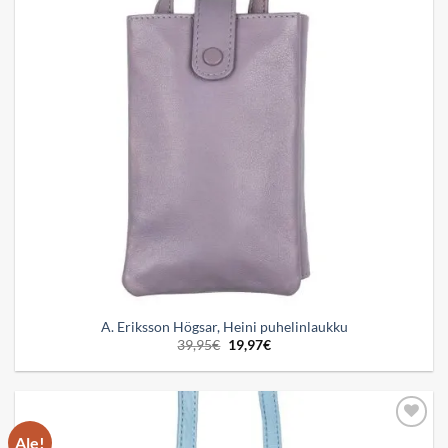
A. Eriksson Högsar, Heini puhelinlaukku
Alkuperäinen
Nykyinen
39,95
€
19,97
€
hinta
hinta
oli:
on:
39,95€.
19,97€.
Ale!
Add to