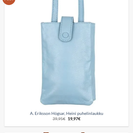
wishlist
A. Eriksson Högsar, Heini puhelinlaukku
Alkuperäinen
Nykyinen
39,95
€
19,97
€
hinta
hinta
oli:
on:
39,95€.
19,97€.