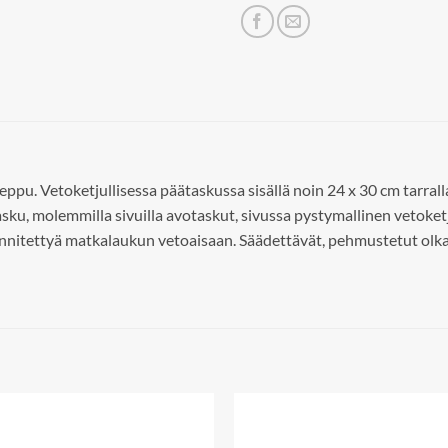
ppu. Vetoketjullisessa päätaskussa sisällä noin 24 x 30 cm tarral
asku, molemmilla sivuilla avotaskut, sivussa pystymallinen vetoket
iinnitettyä matkalaukun vetoaisaan. Säädettävät, pehmustetut olk
Add to