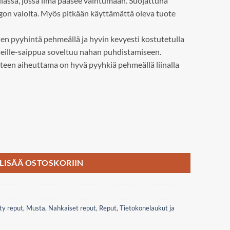
 tilassa, jossa ilma pääsee vaihtumaan. Suojattuna
gon valolta. Myös pitkään käyttämättä oleva tuote
en pyyhintä pehmeällä ja hyvin kevyesti kostutetulla
arseille-saippua soveltuu nahan puhdistamiseen.
teen aiheuttama on hyvä pyyhkiä pehmeällä liinalla
ackpack määrä
LISÄÄ OSTOSKORIIN
ty reput
,
Musta
,
Nahkaiset reput
,
Reput
,
Tietokonelaukut ja