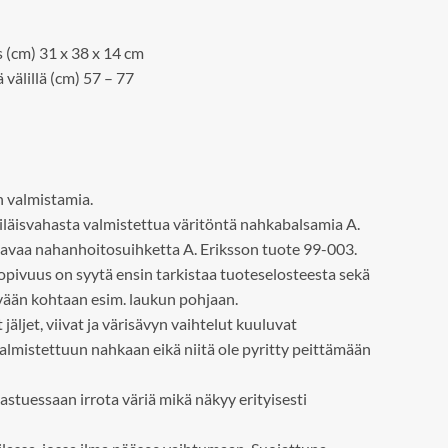
 (cm) 31 x 38 x 14 cm
välillä (cm) 57 – 77
 valmistamia.
äisvahasta valmistettua väritöntä nahkabalsamia A.
aavaa nahanhoitosuihketta A. Eriksson tuote 99-003.
ivuus on syytä ensin tarkistaa tuoteselosteesta sekä
ään kohtaan esim. laukun pohjaan.
äljet, viivat ja värisävyn vaihtelut kuuluvat
 valmistettuun nahkaan eikä niitä ole pyritty peittämään
astuessaan irrota väriä mikä näkyy erityisesti