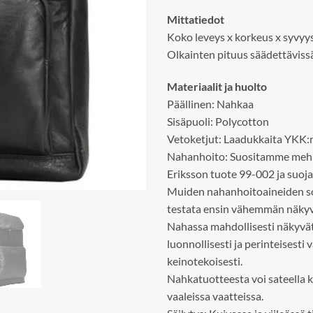
Mittatiedot
Koko leveys x korkeus x syvyys
Olkainten pituus säädettävissä 
Materiaalit ja huolto
Päällinen: Nahkaa
Sisäpuoli: Polycotton
Vetoketjut: Laadukkaita YKK:n
Nahanhoito: Suositamme mehil
Eriksson tuote 99-002 ja suoj
Muiden nahanhoitoaineiden sop
testata ensin vähemmän näkyv
Nahassa mahdollisesti näkyvät j
luonnollisesti ja perinteisesti
keinotekoisesti.
Nahkatuotteesta voi sateella k
vaaleissa vaatteissa.