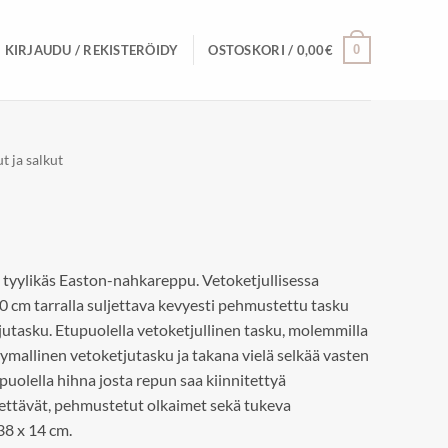
0
KIRJAUDU / REKISTERÖIDY
OSTOSKORI /
0,00
€
t ja salkut
 tyylikäs Easton-nahkareppu. Vetoketjullisessa
30 cm tarralla suljettava kevyesti pehmustettu tasku
jutasku. Etupuolella vetoketjullinen tasku, molemmilla
tymallinen vetoketjutasku ja takana vielä selkää vasten
puolella hihna josta repun saa kiinnitettyä
ettävät, pehmustetut olkaimet sekä tukeva
38 x 14 cm.