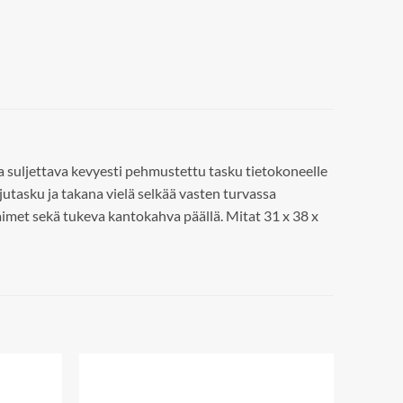
la suljettava kevyesti pehmustettu tasku tietokoneelle
jutasku ja takana vielä selkää vasten turvassa
aimet sekä tukeva kantokahva päällä. Mitat 31 x 38 x
Add to
Add to