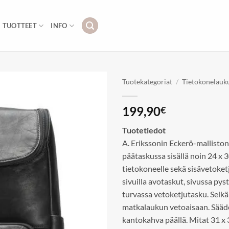
TUOTTEET
INFO
Tuotekategoriat
/
Tietokonelauku
Add to
199,90
€
wishlist
Tuotetiedot
A. Erikssonin Eckerö-malliston
päätaskussa sisällä noin 24 x 
tietokoneelle sekä sisävetoket
sivuilla avotaskut, sivussa pys
turvassa vetoketjutasku. Selkä
matkalaukun vetoaisaan. Sääd
kantokahva päällä. Mitat 31 x 