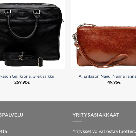
wishlist
iksson Gullkrona, Greg salkku
A. Eriksson Nagu, Nanna rann
259,90
€
49,95
€
SPALVELU
YRITYSASIAKKAAT
yttä
Yritykset voivat ostaa tuotteit