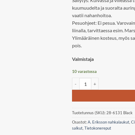
Säilytys: Kuivassa ja viileässä
kuumuudelta ja suoralta aurin
vaatii nahanhoitoa.
Pesuohjeet: Ei pesua. Varovain
liinalla, tarvittaessa esim. M
Ylimääräinen kosteus, myös sa
pois.
Valmistaja
10 varastossa
A. Eriksson Eckerö, Easton lpt b
Tuotetunnus (SKU):
28-6131 Black
Osastot:
A. Eriksson nahkalaukut
,
Ci
salkut
,
Tietokonereput