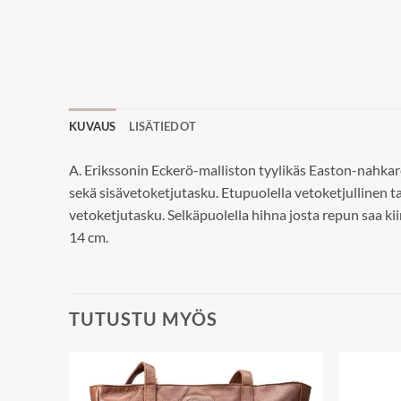
KUVAUS
LISÄTIEDOT
A. Erikssonin Eckerö-malliston tyylikäs Easton-nahkare
sekä sisävetoketjutasku. Etupuolella vetoketjullinen t
vetoketjutasku. Selkäpuolella hihna josta repun saa k
14 cm.
TUTUSTU MYÖS
Add to
Add to