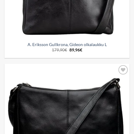
A. Eriksson Gullkrona, Gideon olkalaukku L
Alkuperäinen
Nykyinen
179,90
€
89,96
€
hinta
hinta
oli:
on:
179,90€.
89,96€.
Add to
wishlist