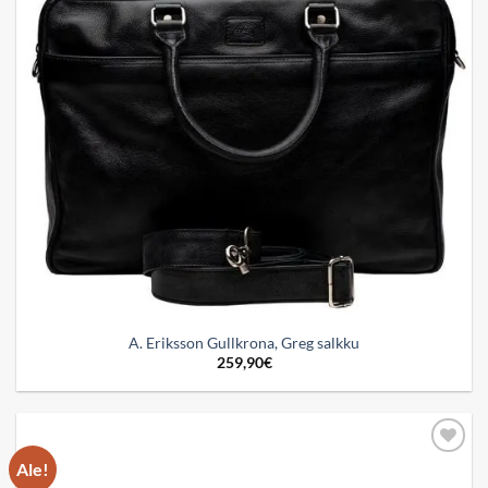
A. Eriksson Gullkrona, Greg salkku
259,90
€
Ale!
Add to
wishlist