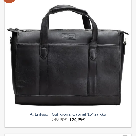
wishlist
A. Eriksson Gullkrona, Gabriel 15″ salkku
Alkuperäinen
Nykyinen
249,90
€
124,95
€
hinta
hinta
oli:
on:
249,90€.
124,95€.