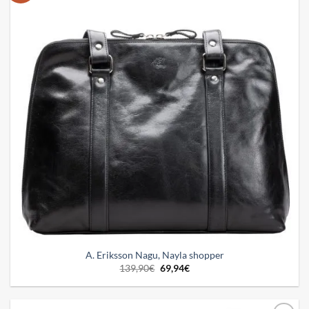
A. Eriksson Nagu, Nayla shopper
Alkuperäinen
Nykyinen
139,90
€
69,94
€
hinta
hinta
oli:
on:
139,90€.
69,94€.