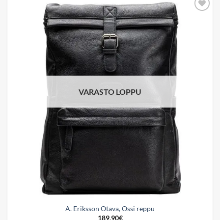
Add to
wishlist
VARASTO LOPPU
A. Eriksson Otava, Ossi reppu
189,90
€