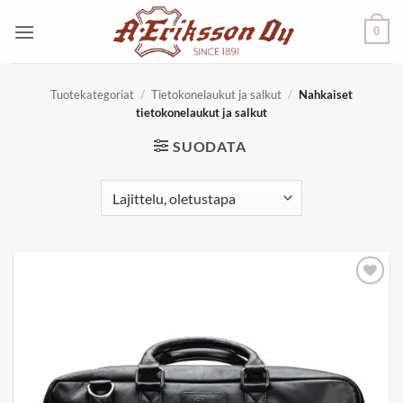
Skip
0
to
content
Tuotekategoriat
/
Tietokonelaukut ja salkut
/
Nahkaiset
tietokonelaukut ja salkut
SUODATA
Add to
wishlist