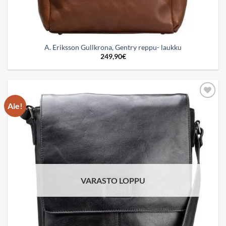
A. Eriksson Gullkrona, Gentry reppu- laukku
249,90
€
Ale!
Add to
wishlist
VARASTO LOPPU