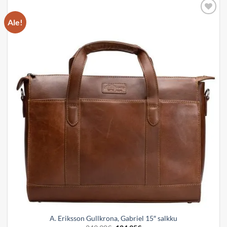
Ale!
Add to
wishlist
A. Eriksson Gullkrona, Gabriel 15″ salkku