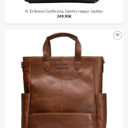
A. Eriksson Gullkrona, Gentry reppu- laukku
249,90
€
Add to
wishlist