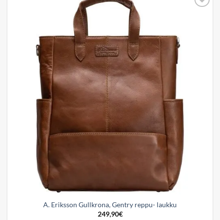
Add to
wishlist
A. Eriksson Gullkrona, Gentry reppu- laukku
249,90
€