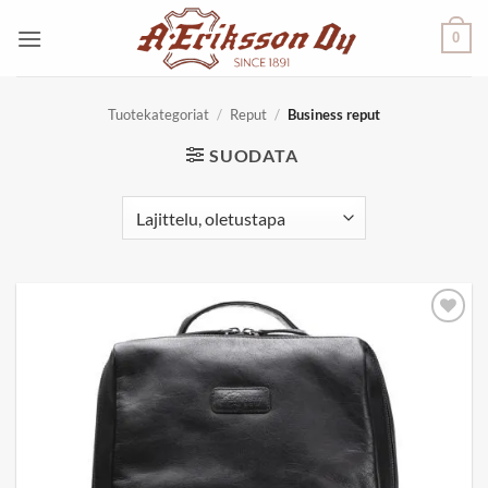
Skip
0
to
content
Tuotekategoriat
/
Reput
/
Business reput
SUODATA
Add to
wishlist