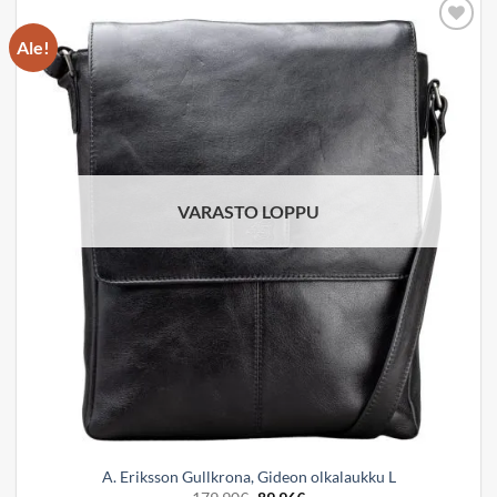
Ale!
Add to
wishlist
VARASTO LOPPU
A. Eriksson Gullkrona, Gideon olkalaukku L
Alkuperäinen
Nykyinen