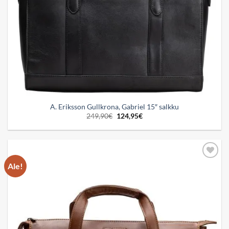
A. Eriksson Gullkrona, Gabriel 15″ salkku
Alkuperäinen
Nykyinen
249,90
€
124,95
€
hinta
hinta
oli:
on:
249,90€.
124,95€.
Ale!
Add to
wishlist