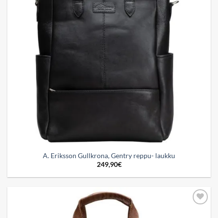
A. Eriksson Gullkrona, Gentry reppu- laukku
249,90
€
Add to
wishlist