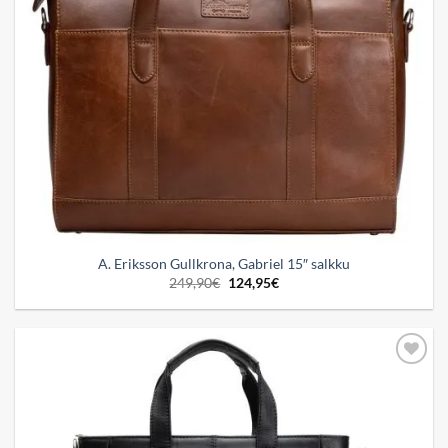
A. Eriksson Gullkrona, Gabriel 15″ salkku
Alkuperäinen
Nykyinen
249,90
€
124,95
€
hinta
hinta
oli:
on:
249,90€.
124,95€.
Add to
wishlist