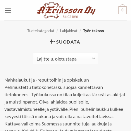
Skip
0
to
content
Tuotekategoriat
/
Lahjaideat
/
Työn tekoon
SUODATA
Nahkalaukut ja -reput töihin ja opiskeluun
Pehmustettu tietokonetasku suojaa kannettavan
tietokoneesi. Työlaukussa on tilaa kuljettaa tärkeät asiakirjat
ja muistiinpanot. Oiva lahjaidea puolisolle,
vastavalmistuneelle ja ystävälle. Pieni puhelinlaukku kulkee
kevyesti töissä mukana ja voit olla aina tavoitettavissa.
Kattava valikoima Suomessa suunniteltuja laukkuja ja
reppuja. Kaikki A. Eriksson -laukut ja reput laadukasta