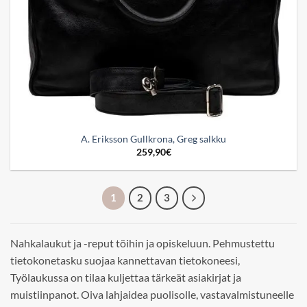
A. Eriksson Gullkrona, Greg salkku
259,90
€
1
2
3
Nahkalaukut ja -reput töihin ja opiskeluun. Pehmustettu
tietokonetasku suojaa kannettavan tietokoneesi,
Työlaukussa on tilaa kuljettaa tärkeät asiakirjat ja
muistiinpanot. Oiva lahjaidea puolisolle, vastavalmistuneelle