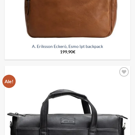
A. Eriksson Eckerö, Esmo lpt backpack
199,90
€
Ale!
Add to
wishlist