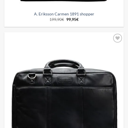
A. Eriksson Carmen 1891 shopper
Alkuperäinen
Nykyinen
199,90
€
99,95
€
hinta
hinta
oli:
on:
199,90€.
99,95€.
Add to
wishlist