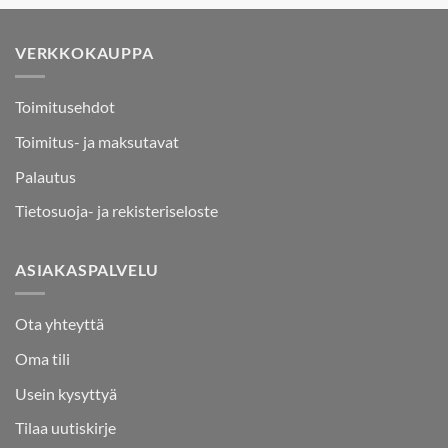
VERKKOKAUPPA
Toimitusehdot
Toimitus- ja maksutavat
Palautus
Tietosuoja- ja rekisteriseloste
ASIAKASPALVELU
Ota yhteyttä
Oma tili
Usein kysyttyä
Tilaa uutiskirje