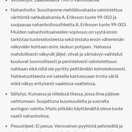
Nahanhoito: Suositamme mehiläisvahasta valmistettua
väritöntä nahkabalsamia A. Eriksson tuote 99-002 ja
suojaavaa nahanhoitosuihketta A. Eriksson tuote 99-003.
Muiden nahanhoitoaineiden sopivuus on syytä ensin
tarkistaa tuoteselosteesta sekä testata ensin vähemmän
näkyvään kohtaan esim. laukun pohjaan. Nahassa
mahdollisesti näkyvät jäljet, viivat ja värisävyn vaihtelut
kuuluvat luonnollisesti ja perinteisesti valmistettuun
nahkaan eikä niitä ole pyritty peittämään keinotekoisesti.
Nahkatuotteesta voi sateella kastuessaan irrota väriä
mikä näkyy erityisesti vaaleissa vaatteissa.
Säilytys: Kuivassa ja viileässä tilassa, jossa ilma pääsee
vaihtumaan. Suojattuna kuumuudelta ja suoralta
auringon valolta. Myös pitkään käyttämättä oleva tuote
vaatii nahanhoitoa.
Pesuohjeet: Ei pesua. Varovainen pyyhintä pehmeällä ja