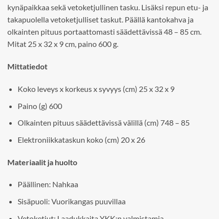
kynäpaikkaa sekä vetoketjullinen tasku. Lisäksi repun etu- ja
takapuolella vetoketjulliset taskut. Päällä kantokahva ja
olkainten pituus portaattomasti säädettävissä 48 – 85 cm.
Mitat 25 x 32 x 9 cm, paino 600 g.
Mittatiedot
Koko leveys x korkeus x syvyys (cm) 25 x 32 x 9
Paino (g) 600
Olkainten pituus säädettävissä välillä (cm) 748 – 85
Elektroniikkataskun koko (cm) 20 x 26
Materiaalit ja huolto
Päällinen: Nahkaa
Sisäpuoli: Vuorikangas puuvillaa
Vetoketjut: Laadukkaita YKK:n valmistamia.