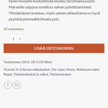
hyvin kevyesti kostutetulla liinalla, tarvittaessa esim.
Marseille saippua soveltuu nahan puhdistamiseen.
Ylimääräinen kosteus, myös sateen aiheuttama on hyvä
pyyhkiä pehmeällä liinalla pois.
23 varastossa
A. Eriksson Eckerö, Emily backpack määrä
LISÄÄ OSTOSKORIIN
Tuotetunnus (SKU):
28-6130 Black
Osastot:
A. Eriksson nahkalaukut
,
City reput
,
Musta
,
Nahkaiset reput
,
Reput
,
Tietokonelaukut ja salkut
,
Tietokonereput