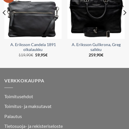
A. Eriksson Candela 1891
A. Eriksson Gullkrona, Greg
olkalaukku
salkku
Alkuperäinen
Nykyinen
119,90
€
59,95
€
259,90
€
hinta
hinta
oli:
on:
119,90€.
59,95€.
VERKKOKAUPPA
Toimitusehdot
Toimitus- ja maksutavat
Palautus
Tietosuoja- ja rekisteriseloste