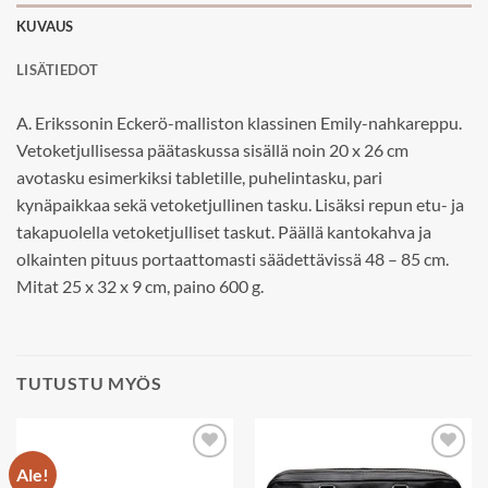
KUVAUS
LISÄTIEDOT
A. Erikssonin Eckerö-malliston klassinen Emily-nahkareppu.
Vetoketjullisessa päätaskussa sisällä noin 20 x 26 cm
avotasku esimerkiksi tabletille, puhelintasku, pari
kynäpaikkaa sekä vetoketjullinen tasku. Lisäksi repun etu- ja
takapuolella vetoketjulliset taskut. Päällä kantokahva ja
olkainten pituus portaattomasti säädettävissä 48 – 85 cm.
Mitat 25 x 32 x 9 cm, paino 600 g.
TUTUSTU MYÖS
Ale!
Add to
Add to
wishlist
wishlist