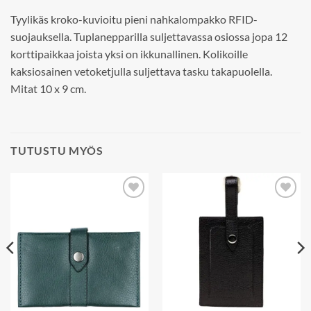
Tyylikäs kroko-kuvioitu pieni nahkalompakko RFID-
suojauksella. Tuplanepparilla suljettavassa osiossa jopa 12
korttipaikkaa joista yksi on ikkunallinen. Kolikoille
kaksiosainen vetoketjulla suljettava tasku takapuolella.
Mitat 10 x 9 cm.
TUTUSTU MYÖS
Add to
Add to
wishlist
wishlist