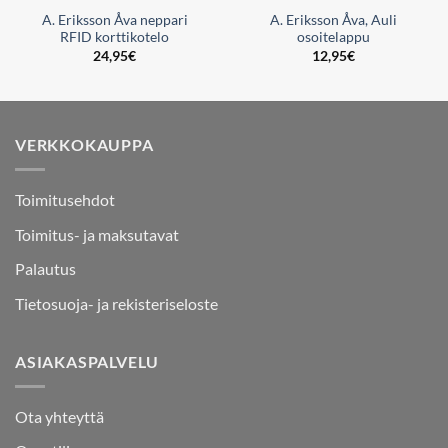
A. Eriksson Åva neppari
A. Eriksson Åva, Auli
RFID korttikotelo
osoitelappu
24,95
€
12,95
€
VERKKOKAUPPA
Toimitusehdot
Toimitus- ja maksutavat
Palautus
Tietosuoja- ja rekisteriseloste
ASIAKASPALVELU
Ota yhteyttä