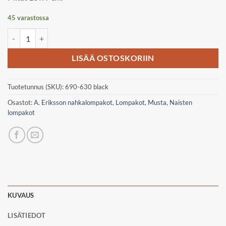
45 varastossa
A. Eriksson croco, Aila nahkalompakko M määrä
LISÄÄ OSTOSKORIIN
Tuotetunnus (SKU):
690-630 black
Osastot:
A. Eriksson nahkalompakot
,
Lompakot
,
Musta
,
Naisten
lompakot
KUVAUS
LISÄTIEDOT