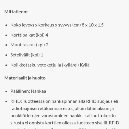
Mittatiedot
Koko leveys x korkeus x syvyys (cm) 8 x 10 x 1,5
Korttipaikat (kpl) 4
Muut taskut (kpl) 2
Setelivälit (kpl) 1
Kolikkotasku vetoketjulla (kyllä/ei) Kyllä
Materiaalit ja huolto
Päällinen: Nahkaa
RFID: Tuotteessa on nahkapinnan alla RFID suojaus eli
radiotaajuisen etäluennan esto, jolloin lähimaksun ja
henkilötietojen varastaminen pankki- tai luottokortin
sirusta ei onnistu korttien ollessa tuotteen sisällä. RFID