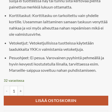
suoja ei tuotteessa näy tai tunnu siitä kertovaa pientä
painettua merkkiä lukuun ottamatta.
Korttitaskut: Korttitasku on tarkoitettu vain yhdelle
kortille. Useamman laittaminen samaan taskuun venyttää
nahkaa ja voi myös aiheuttaa nahan repeämisen mikä ei
ole valmistusvirhe.
Vetoketjut: Vetoketjullisissa tuotteissa käytetään
laadukkaita YKK:n valmistamia vetoketjuja.
Pesuohjeet: Ei pesua. Varovainen pyyhintä pehmeällä ja
hyvin kevyesti kostutetulla liinalla, tarvittaessa esim.
Marseille-saippua soveltuu nahan puhdistamiseen.
32 varastossa
A. Eriksson Utö, Uolevi lompakko XS määrä
LISÄÄ OSTOSKORIIN