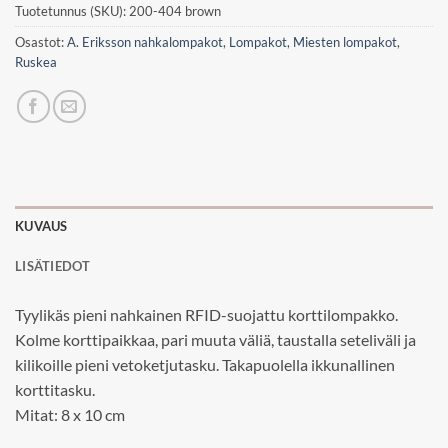
Tuotetunnus (SKU):
200-404 brown
Osastot:
A. Eriksson nahkalompakot
,
Lompakot
,
Miesten lompakot
,
Ruskea
KUVAUS
LISÄTIEDOT
Tyylikäs pieni nahkainen RFID-suojattu korttilompakko.
Kolme korttipaikkaa, pari muuta väliä, taustalla seteliväli ja
kilikoille pieni vetoketjutasku. Takapuolella ikkunallinen
korttitasku.
Mitat: 8 x 10 cm