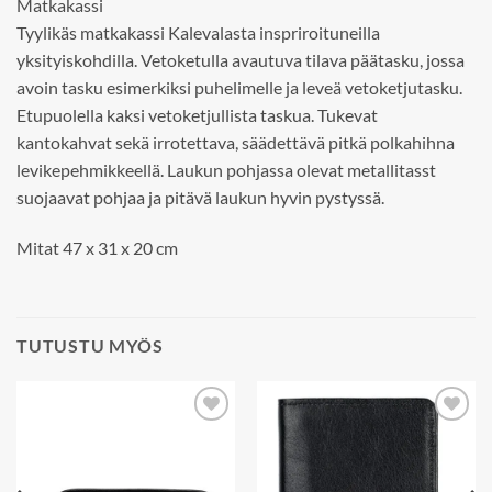
Matkakassi
Tyylikäs matkakassi Kalevalasta inspriroituneilla
yksityiskohdilla. Vetoketulla avautuva tilava päätasku, jossa
avoin tasku esimerkiksi puhelimelle ja leveä vetoketjutasku.
Etupuolella kaksi vetoketjullista taskua. Tukevat
kantokahvat sekä irrotettava, säädettävä pitkä polkahihna
levikepehmikkeellä. Laukun pohjassa olevat metallitasst
suojaavat pohjaa ja pitävä laukun hyvin pystyssä.
Mitat 47 x 31 x 20 cm
TUTUSTU MYÖS
Add to
Add to
wishlist
wishlist