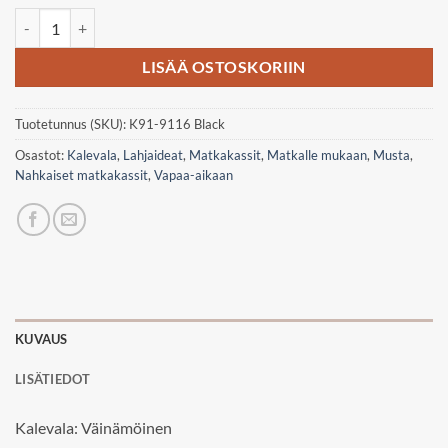
Kalevala matkakassi: Väinämöinen määrä
LISÄÄ OSTOSKORIIN
Tuotetunnus (SKU):
K91-9116 Black
Osastot:
Kalevala
,
Lahjaideat
,
Matkakassit
,
Matkalle mukaan
,
Musta
,
Nahkaiset matkakassit
,
Vapaa-aikaan
KUVAUS
LISÄTIEDOT
Kalevala: Väinämöinen