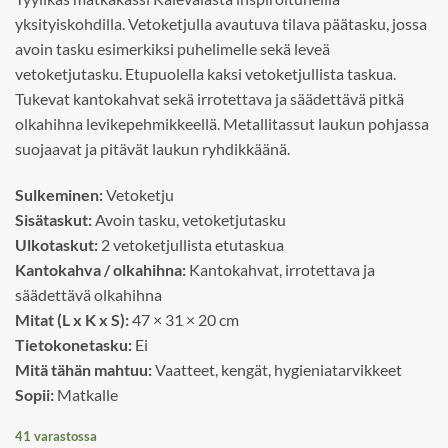
yksityiskohdilla. Vetoketjulla avautuva tilava päätasku, jossa
avoin tasku esimerkiksi puhelimelle sekä leveä
vetoketjutasku. Etupuolella kaksi vetoketjullista taskua.
Tukevat kantokahvat sekä irrotettava ja säädettävä pitkä
olkahihna levikepehmikkeellä. Metallitassut laukun pohjassa
suojaavat ja pitävät laukun ryhdikkäänä.
Sulkeminen:
Vetoketju
Sisätaskut:
Avoin tasku, vetoketjutasku
Ulkotaskut:
2 vetoketjullista etutaskua
Kantokahva / olkahihna:
Kantokahvat, irrotettava ja
säädettävä olkahihna
Mitat (L x K x S):
47 × 31 × 20 cm
Tietokonetasku:
Ei
Mitä tähän mahtuu:
Vaatteet, kengät, hygieniatarvikkeet
Sopii:
Matkalle
41 varastossa