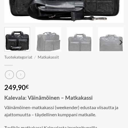
Tuotekategoriat
/
Matkakassit
249,90
€
Kalevala: Väinämöinen – Matkakassi
Väinämöinen-matkakassi (weekender) edustaa viisautta ja
ajattomuutta – täydellinen kumppani matkalle.
Tyylikäs matkakassi Kalevalasta inspiroituneilla