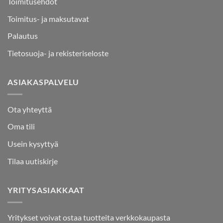
Toimitusehdot
Toimitus- ja maksutavat
Palautus
Tietosuoja- ja rekisteriseloste
ASIAKASPALVELU
Ota yhteyttä
Oma tili
Usein kysyttyä
Tilaa uutiskirje
YRITYSASIAKKAAT
Yritykset voivat ostaa tuotteita verkkokaupasta