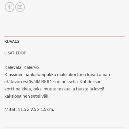
KUVAUS
LISÄTIEDOT
Kalevala: Kalervo
Klassinen nahkalompakko maksukorttien luvattoman
etäluvun estävällä RFID-suojauksella. Kahdeksan
korttipaikkaa, kaksi muuta taskua ja taustalla leveä
kaksiosainen seteliväli.
Mitat: 11,5 x 9,5 x 1,5 cm.