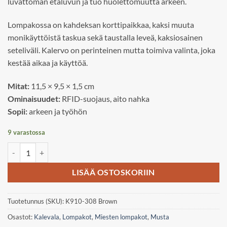
luvattoman etäluvun ja tuo huolettomuutta arkeen.
Lompakossa on kahdeksan korttipaikkaa, kaksi muuta
monikäyttöistä taskua sekä taustalla leveä, kaksiosainen
seteliväli. Kalervo on perinteinen mutta toimiva valinta, joka
kestää aikaa ja käyttöä.
Mitat:
11,5 × 9,5 × 1,5 cm
Ominaisuudet:
RFID-suojaus, aito nahka
Sopii:
arkeen ja työhön
9 varastossa
Kalevala lompakko: Kalervo määrä
LISÄÄ OSTOSKORIIN
Tuotetunnus (SKU):
K910-308 Brown
Osastot:
Kalevala
,
Lompakot
,
Miesten lompakot
,
Musta