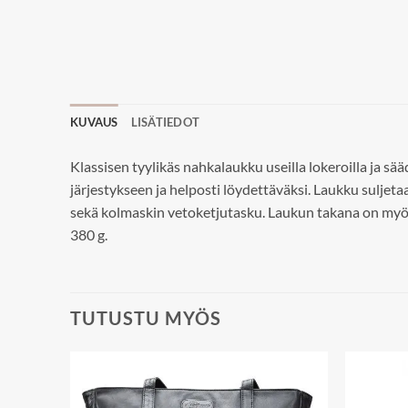
KUVAUS
LISÄTIEDOT
Klassisen tyylikäs nahkalaukku useilla lokeroilla ja s
järjestykseen ja helposti löydettäväksi. Laukku suljetaa
sekä kolmaskin vetoketjutasku. Laukun takana on myös
380 g.
TUTUSTU MYÖS
Add to
Add to