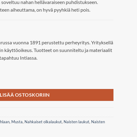
a soveltuu nahan hellävaraiseen puhdistukseen.
teen aiheuttama, on hyvä pyyhkiä heti pois.
urussa vuonna 1891 perustettu perheyritys. Yrityksellä
n käyttöoikeus. Tuotteet on suunniteltu ja materiaalit
 tapahtuu Intiassa.
alaukku määrä
LISÄÄ OSTOSKORIIN
hlaan
,
Musta
,
Nahkaiset olkalaukut
,
Naisten laukut
,
Naisten