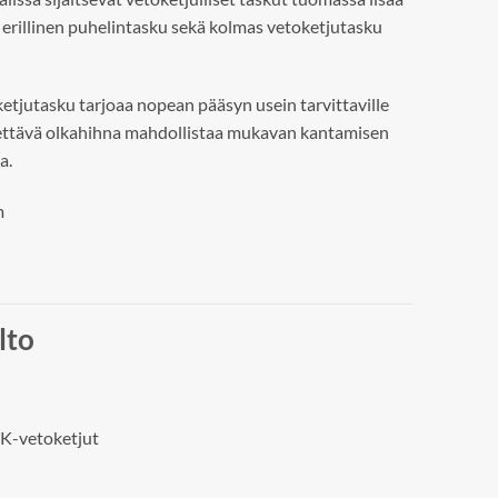
on erillinen puhelintasku sekä kolmas vetoketjutasku
etjutasku tarjoaa nopean pääsyn usein tarvittaville
dettävä olkahihna mahdollistaa mukavan kantamisen
a.
m
lto
K-vetoketjut