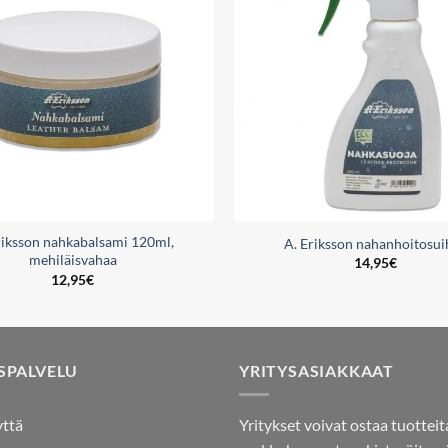
wishlist
riksson nahkabalsami 120ml,
A. Eriksson nahanhoitosui
mehiläisvahaa
14,95
€
12,95
€
SPALVELU
YRITYSASIAKKAAT
yttä
Yritykset voivat ostaa tuotteit