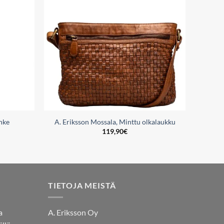
wishlist
wishlist
hke
A. Eriksson Mossala, Minttu olkalaukku
119,90
€
TIETOJA MEISTÄ
a
A. Eriksson Oy