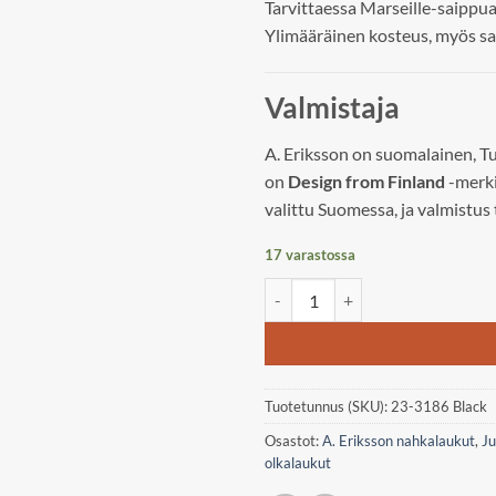
Tarvittaessa Marseille-saippu
Ylimääräinen kosteus, myös sa
Valmistaja
A. Eriksson on suomalainen, T
on
Design from Finland
-merki
valittu Suomessa, ja valmistus
17 varastossa
A. Eriksson Rosala, Nailah M olk
Tuotetunnus (SKU):
23-3186 Black
Osastot:
A. Eriksson nahkalaukut
,
Ju
olkalaukut