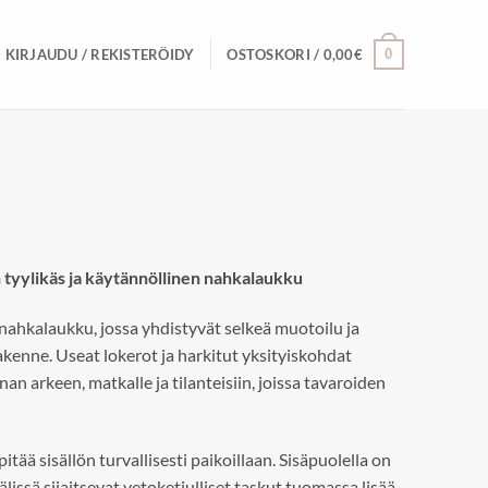
0
KIRJAUDU / REKISTERÖIDY
OSTOSKORI /
0,00
€
n tyylikäs ja käytännöllinen nahkalaukku
nahkalaukku, jossa yhdistyvät selkeä muotoilu ja
akenne. Useat lokerot ja harkitut yksityiskohdat
nan arkeen, matkalle ja tilanteisiin, joissa tavaroiden
itää sisällön turvallisesti paikoillaan. Sisäpuolella on
älissä sijaitsevat vetoketjulliset taskut tuomassa lisää