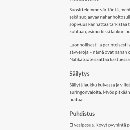
Suosittelemme väritöntä, mehi
sekä suojaavaa nahanhoitosuih
sopivuus kannattaa tarkistaa
kohtaan, esimerkiksi laukun p
Luonnollisesti ja perinteisesti 
sävyeroja – nämä ovat nahan omi
Nahkatuote saattaa kastuessa
Säilytys
Säilytä laukku kuivassa ja viil
auringonvalolta. Myös pitkään
hoitoa.
Puhdistus
Ei vesipesua. Kevyt pyyhintä peh