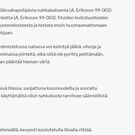
läisvahapohjaista nahkabalsamia (A. Eriksson 99-002)
ketta (A. Eriksson 99-003). Muiden hoitotuotteiden
 tuoteselosteesta ja testata ensin huomaamattomaan
ohjaan.
valmistetussa nahassa voi esiintyä jälkiä, viivoja ja
naisia piirteitä, eikä niitä ole pyritty peittämään.
an päästää hieman väriä.
eässä tilassa, suojattuna kuumuudelta ja suoralta
 käyttämättä ollut nahkatuote tarvitsee säännöllistä
meällä, kevyesti kostutetulla liinalla riittää.