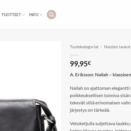
TUOTTEET
INFO
Tuotekategoriat
/
Naisten laukut
Add to
99,95
€
wishlist
A. Eriksson: Nailah – klassise
Nailah on ajattoman elegantti 
poikkeuksellisen toimiva sisär
tekevät siitä erinomaisen valin
järjestys on tärkeää.
Vetoketjulla suljettava laukku p
kolme tilavaa osastoa, joiden v