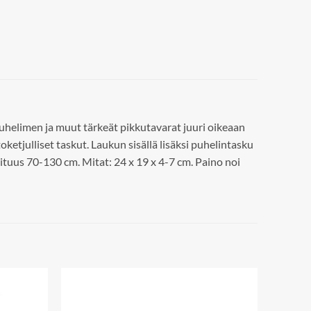
puhelimen ja muut tärkeät pikkutavarat juuri oikeaan
oketjulliset taskut. Laukun sisällä lisäksi puhelintasku
tuus 70-130 cm. Mitat: 24 x 19 x 4-7 cm. Paino noi
Add to
Add to