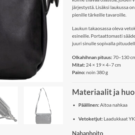
järjestystä. Lisäksi laukussa 
pienille tärkeille tavaroille.
Laukun takaosassa oleva vetok
esineille. Portaattomasti sää
juuri sinulle sopivalla pituudell
Olkahihnan pituus:
70–130 c
Mitat:
24 × 19 × 4–7 cm
Paino:
noin 380 g
Materiaalit ja huo
Päällinen:
Aitoa nahkaa
Vetoketjut:
Laadukkaat YK
Nahanhoito