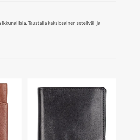
kkunallisia. Taustalla kaksiosainen seteliväli ja
Add to
Add to
wishlist
wishlist