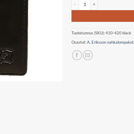
A. Eriksson Niilo nappa lompakk
Tuotetunnus (SKU):
410-420 black
Osastot:
A. Eriksson nahkalompakot