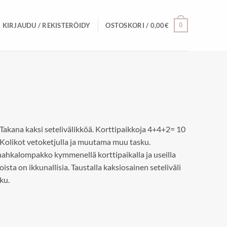
0
KIRJAUDU / REKISTERÖIDY
OSTOSKORI /
0,00
€
Takana kaksi setelivälikköä. Korttipaikkoja 4+4+2= 10
ä. Kolikot vetoketjulla ja muutama muu tasku.
ahkalompakko kymmenellä korttipaikalla ja useilla
koista on ikkunallisia. Taustalla kaksiosainen seteliväli
ku.