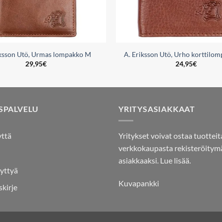
iksson Utö, Urmas lompakko M
A. Eriksson Utö, Urho korttilo
29,95
€
24,95
€
SPALVELU
YRITYSASIAKKAAT
yttä
Yritykset voivat ostaa tuotteit
verkkokaupasta rekisteröitymä
asiakkaaksi.
Lue lisää.
yttyä
Kuvapankki
skirje