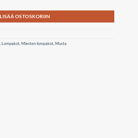
o määrä
LISÄÄ OSTOSKORIIN
,
Lompakot
,
Miesten lompakot
,
Musta