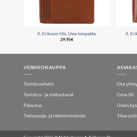
kko
A. Eriksson Utö, Uwe lompakko
A. Er
29,95
€
VERKKOKAUPPA
ASIAKA
Toimitusehdot
Ota yhte
Toimitus- ja maksutavat
Oma tili
Palautus
Usein kys
Tietosuoja- ja rekisteriseloste
Tilaa uuti