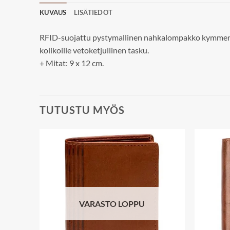
KUVAUS
LISÄTIEDOT
RFID-suojattu pystymallinen nahkalompakko kymmenellä ko
kolikoille vetoketjullinen tasku.
+ Mitat: 9 x 12 cm.
TUTUSTU MYÖS
Add to
Add to
wishlist
wishlist
VARASTO LOPPU