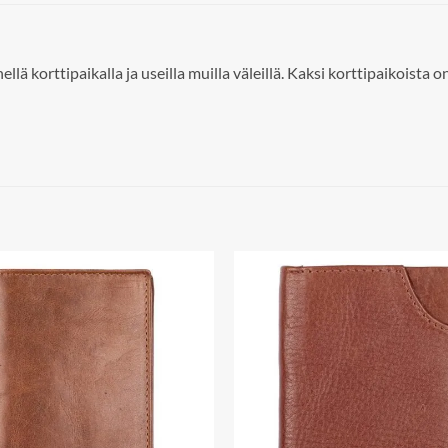
rttipaikalla ja useilla muilla väleillä. Kaksi korttipaikoista on i
Add to
wishlist