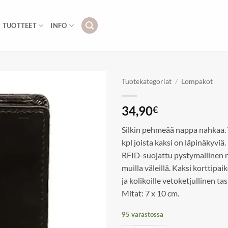
TUOTTEET
INFO
Tuotekategoriat
/
Lompakot
Add to
34,90
€
wishlist
Silkin pehmeää nappa nahkaa. 
kpl joista kaksi on läpinäkyvi
RFID-suojattu pystymallinen n
muilla väleillä. Kaksi korttipai
ja kolikoille vetoketjullinen tas
Mitat: 7 x 10 cm.
95 varastossa