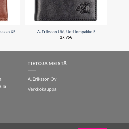
mpakko XS
A. Eriksson Utö, Uoti lompakko S
27,95
€
TIETOJA MEISTÄ
a
A. Eriksson Oy
llä
Verkkokauppa