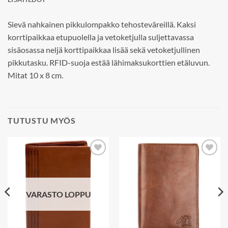
Sievä nahkainen pikkulompakko tehosteväreillä. Kaksi
korrtipaikkaa etupuolella ja vetoketjulla suljettavassa
sisäosassa neljä korttipaikkaa lisää sekä vetoketjullinen
pikkutasku. RFID-suoja estää lähimaksukorttien etäluvun.
Mitat 10 x 8 cm.
TUTUSTU MYÖS
Add to
Add to
wishlist
wishlist
VARASTO LOPPU