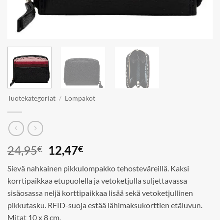
Tuotekategoriat
/
Lompakot
Alkuperäinen
Nykyinen
24,95
12,47
€
€
hinta
hinta
Sievä nahkainen pikkulompakko tehosteväreillä. Kaksi
oli:
on:
korrtipaikkaa etupuolella ja vetoketjulla suljettavassa
24,95€.
12,47€.
sisäosassa neljä korttipaikkaa lisää sekä vetoketjullinen
pikkutasku. RFID-suoja estää lähimaksukorttien etäluvun.
Mitat 10 x 8 cm.