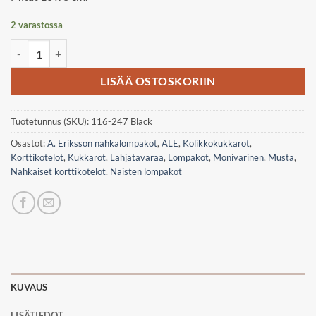
2 varastossa
A. Eriksson multi Åva RFID nahkakukkaro määrä
LISÄÄ OSTOSKORIIN
Tuotetunnus (SKU):
116-247 Black
Osastot:
A. Eriksson nahkalompakot
,
ALE
,
Kolikkokukkarot
,
Korttikotelot
,
Kukkarot
,
Lahjatavaraa
,
Lompakot
,
Monivärinen
,
Musta
,
Nahkaiset korttikotelot
,
Naisten lompakot
KUVAUS
LISÄTIEDOT