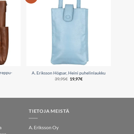
wishlist
wishlist
 reppu-
A. Eriksson Högsar, Heini puhelinlaukku
Alkuperäinen
Nykyinen
39,95
€
19,97
€
hinta
hinta
oli:
on:
39,95€.
19,97€.
TIETOJA MEISTÄ
a
A. Eriksson Oy