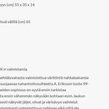
yys (cm) 55 x 35 x 14
ssä välillä (cm) 65
K:n valmistamia.
hiläisvahasta valmistettua väritöntä nahkabalsamia
a suojaavaa nahanhoitosuihketta A. Eriksson tuote 99-
iden sopivuus on syytä ensin tarkistaa
tata ensin vähemmän näkyvään kohtaan esim. laukun
ti näkyvät jäljet, viivat ja värisävyn vaihtelut
erinteisesti valmistettuun nahkaan eikä niitä ole