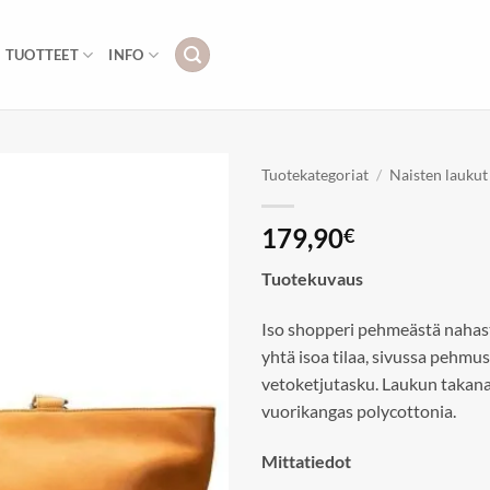
TUOTTEET
INFO
Tuotekategoriat
/
Naisten laukut
Add to
179,90
€
wishlist
Tuotekuvaus
Iso shopperi pehmeästä nahasta
yhtä isoa tilaa, sivussa pehmu
vetoketjutasku. Laukun takana
vuorikangas polycottonia.
Mittatiedot