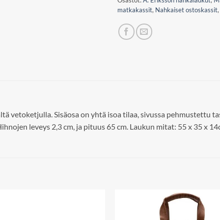
Osastot:
A. Eriksson nahkalaukut
,
M
matkakassit
,
Nahkaiset ostoskassit
tä vetoketjulla. Sisäosa on yhtä isoa tilaa, sivussa pehmustettu 
ihnojen leveys 2,3 cm, ja pituus 65 cm. Laukun mitat: 55 x 35 x 1
Add to