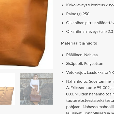
Koko leveys x korkeus x syv
Paino (g) 950
Olkahihan pituus säädettävi
Olkahihnan leveys (cm) 2,3
Materiaalit ja huolto
Päällinen: Nahkaa
Sisäpuoli: Polycotton
Vetoketjut: Laadukkaita YK
Nahanhoito: Suositamme me
A. Eriksson tuote 99-002 j
003. Muiden nahanhoitoaine
tuoteselosteesta sekä tes
pohjaan. Nahassa mahdollises
kuuluvat luonnollisesti ja p