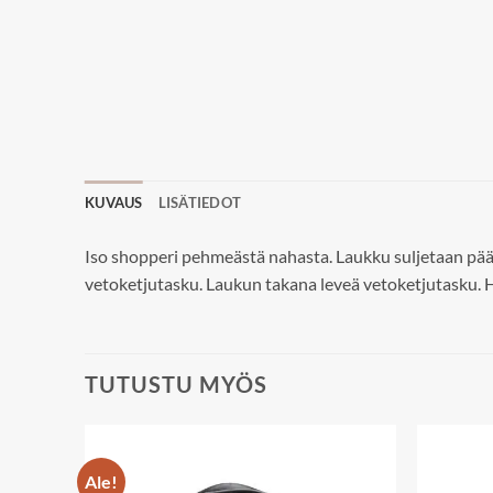
KUVAUS
LISÄTIEDOT
Iso shopperi pehmeästä nahasta. Laukku suljetaan pääl
vetoketjutasku. Laukun takana leveä vetoketjutasku. H
TUTUSTU MYÖS
Ale!
Add to
Add to