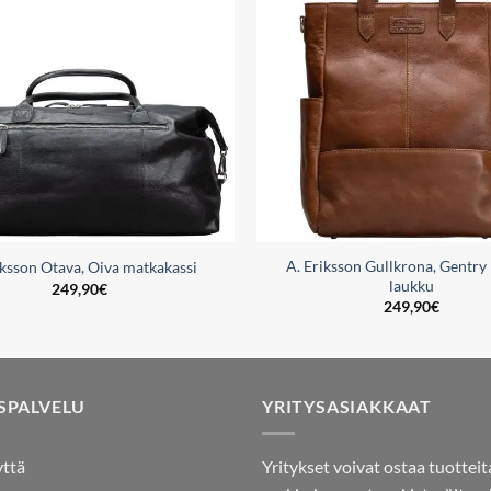
wishlist
A. Eriksson Gullkrona, Gentry
iksson Otava, Oiva matkakassi
laukku
249,90
€
249,90
€
SPALVELU
YRITYSASIAKKAAT
yttä
Yritykset voivat ostaa tuotteit