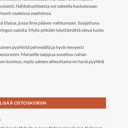
oisesti. Nahkatuotteesta voi sateella kastuessaan
isesti vaaleissa vaatteissa.
ssä tilassa, jossa ilma pääsee vaihtumaan. Suojattuna
ringon valolta. Myös pitkään käyttämättä oleva tuote
vainen pyyhintä pehmeällä ja hyvin kevyesti
ttaessa esim. Marseille saippua soveltuu nahan
nen kosteus, myös sateen aiheuttama on hyvä pyyhkiä
äärä
LISÄÄ OSTOSKORIIN
c