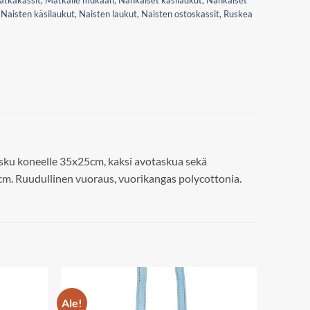
atkakassit
,
Matkalle mukaan
,
Nahkaiset käsilaukut
,
Nahkaiset
,
Naisten käsilaukut
,
Naisten laukut
,
Naisten ostoskassit
,
Ruskea
tasku koneelle 35x25cm, kaksi avotaskua sekä
4cm. Ruudullinen vuoraus, vuorikangas polycottonia.
Ale!
Add to
Add to