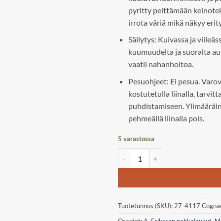
pyritty peittämään keinotek
irrota väriä mikä näkyy erity
Säilytys: Kuivassa ja viileä
kuumuudelta ja suoralta au
vaatii nahanhoitoa.
Pesuohjeet: Ei pesua. Varo
kostutetulla liinalla, tarvi
puhdistamiseen. Ylimääräi
pehmeällä liinalla pois.
5 varastossa
A. Eriksson Otava, Olivia kassi m
Tuotetunnus (SKU):
27-4117 Cogna