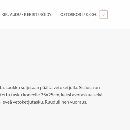
0
KIRJAUDU / REKISTERÖIDY
OSTOSKORI /
0,00
€
. Laukku suljetaan päältä vetoketjulla. Sisäosa on
stettu tasku koneelle 35x25cm, kaksi avotaskua sekä
 leveä vetoketjutasku. Ruudullinen vuoraus,