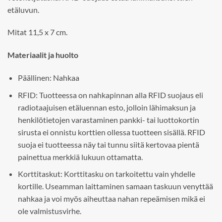
etäluvun.
Mitat 11,5 x 7 cm.
Materiaalit ja huolto
Päällinen: Nahkaa
RFID: Tuotteessa on nahkapinnan alla RFID suojaus eli
radiotaajuisen etäluennan esto, jolloin lähimaksun ja
henkilötietojen varastaminen pankki- tai luottokortin
sirusta ei onnistu korttien ollessa tuotteen sisällä. RFID
suoja ei tuotteessa näy tai tunnu siitä kertovaa pientä
painettua merkkiä lukuun ottamatta.
Korttitaskut: Korttitasku on tarkoitettu vain yhdelle
kortille. Useamman laittaminen samaan taskuun venyttää
nahkaa ja voi myös aiheuttaa nahan repeämisen mikä ei
ole valmistusvirhe.