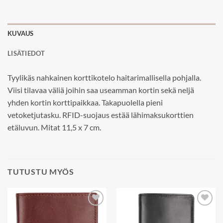
KUVAUS
LISÄTIEDOT
Tyylikäs nahkainen korttikotelo haitarimallisella pohjalla.
Viisi tilavaa väliä joihin saa useamman kortin sekä neljä
yhden kortin korttipaikkaa. Takapuolella pieni
vetoketjutasku. RFID-suojaus estää lähimaksukorttien
etäluvun. Mitat 11,5 x 7 cm.
TUTUSTU MYÖS
Add to
Add to
wishlist
wishlist