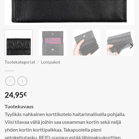
Tuotekategoriat
/
Lompakot
24,95
€
Tuotekuvaus
Tyylikäs nahkainen korttikotelo haitarimallisella pohjalla.
Viisi tilavaa väliä joihin saa useamman kortin sekä neljä
yhden kortin korttipaikkaa. Takapuolella pieni
vetoketjutasku. RFID-suojaus estää lähimaksukorttien