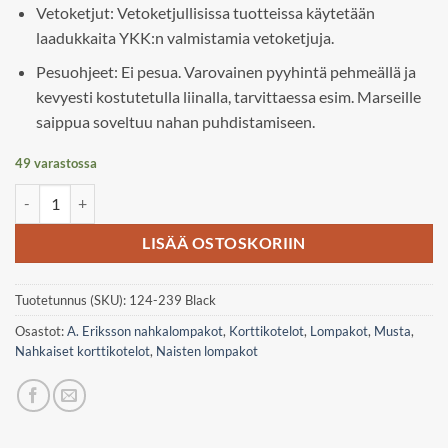
Vetoketjut: Vetoketjullisissa tuotteissa käytetään
laadukkaita YKK:n valmistamia vetoketjuja.
Pesuohjeet: Ei pesua. Varovainen pyyhintä pehmeällä ja
kevyesti kostutetulla liinalla, tarvittaessa esim. Marseille
saippua soveltuu nahan puhdistamiseen.
49 varastossa
A. Eriksson Högsar, Helmiina-A korttikotelo määrä
LISÄÄ OSTOSKORIIN
Tuotetunnus (SKU):
124-239 Black
Osastot:
A. Eriksson nahkalompakot
,
Korttikotelot
,
Lompakot
,
Musta
,
Nahkaiset korttikotelot
,
Naisten lompakot