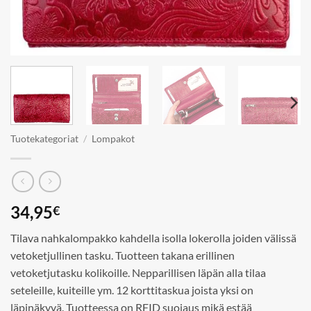
Tuotekategoriat
/
Lompakot
34,95
€
Tilava nahkalompakko kahdella isolla lokerolla joiden välissä
vetoketjullinen tasku. Tuotteen takana erillinen
vetoketjutasku kolikoille. Nepparillisen läpän alla tilaa
seteleille, kuiteille ym. 12 korttitaskua joista yksi on
läpinäkyvä. Tuotteessa on RFID suojaus mikä estää