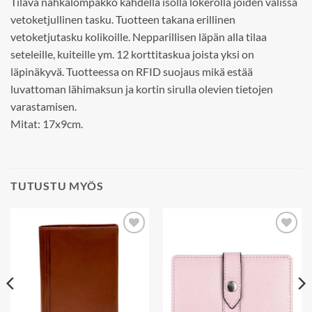
Tilava nahkalompakko kahdella isolla lokerolla joiden välissä
vetoketjullinen tasku. Tuotteen takana erillinen
vetoketjutasku kolikoille. Nepparillisen läpän alla tilaa
seteleille, kuiteille ym. 12 korttitaskua joista yksi on
läpinäkyvä. Tuotteessa on RFID suojaus mikä estää
luvattoman lähimaksun ja kortin sirulla olevien tietojen
varastamisen.
Mitat: 17x9cm.
TUTUSTU MYÖS
Add to
Add to
wishlist
wishlist