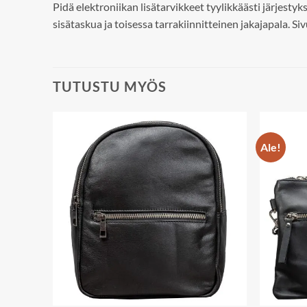
Pidä elektroniikan lisätarvikkeet tyylikkäästi järjestyks
sisätaskua ja toisessa tarrakiinnitteinen jakajapala. Si
TUTUSTU MYÖS
Ale!
Add to
Add to
wishlist
wishlist