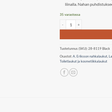
liinalla. Nahan puhdistuks
35 varastossa
A. Eriksson Eckerö, Esai electric
Tuotetunnus (SKU):
28-8119 Black
Osastot:
A. Eriksson nahkalaukut
,
La
Toiletlaukut ja kosmetiikkalaukut