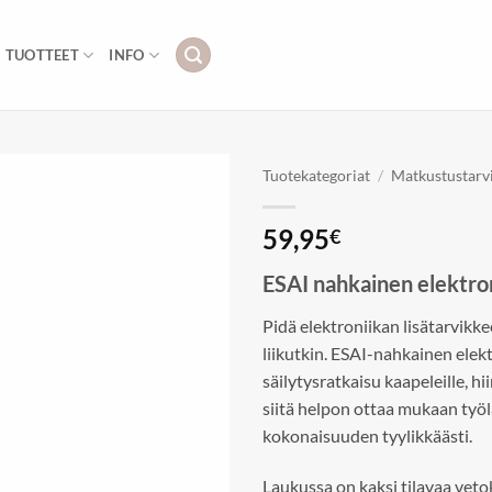
TUOTTEET
INFO
Tuotekategoriat
/
Matkustustarv
Add to
59,95
€
wishlist
ESAI nahkainen elektro
Pidä elektroniikan lisätarvikkee
liikutkin. ESAI-nahkainen elek
säilytysratkaisu kaapeleille, hi
siitä helpon ottaa mukaan työl
kokonaisuuden tyylikkäästi.
Laukussa on kaksi tilavaa veto