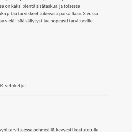
sa on kaksi pientä sisätaskua, ja toisessa
oka pitää tarvikkeet tukevasti paikoillaan. Sivussa
a vielä lisää säilytystilaa nopeasti tarvittaville
K-vetoketjut
yyhi tarvittaessa pehmeällä, kevyesti kostutetulla