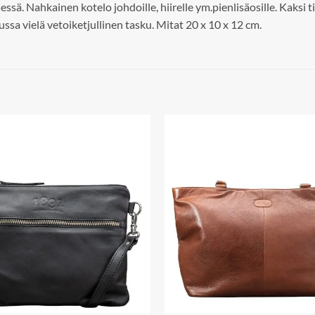
essä. Nahkainen kotelo johdoille, hiirelle ym.pienlisäosille. Kaksi 
vussa vielä vetoiketjullinen tasku. Mitat 20 x 10 x 12 cm.
Add to
wishlist