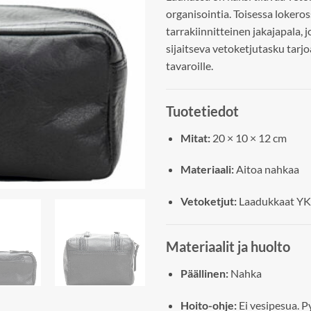
organisointia. Toisessa lokeros
tarrakiinnitteinen jakajapala, j
sijaitseva vetoketjutasku tarjoa
tavaroille.
Tuotetiedot
Mitat:
20 × 10 × 12 cm
Materiaali:
Aitoa nahkaa
Vetoketjut:
Laadukkaat YK
Materiaalit ja huolto
Päällinen:
Nahka
Hoito-ohje:
Ei vesipesua. P