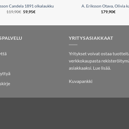
ksson Candela 1891 olkalaukku
A. Eriksson Otava, Olivia k
Alkuperäinen
Nykyinen
119,90
€
59,95
€
179,90
€
hinta
hinta
oli:
on:
119,90€.
59,95€.
SPALVELU
YRITYSASIAKKAAT
yttä
Yritykset voivat ostaa tuotteit
verkkokaupasta rekisteröitymä
asiakkaaksi.
Lue lisää.
yttyä
Kuvapankki
skirje