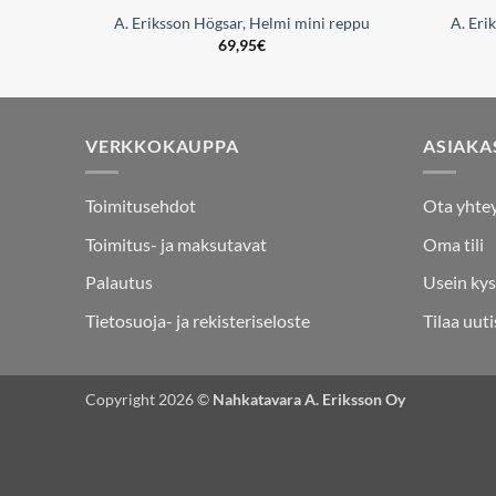
i
A. Eriksson Högsar, Helmi mini reppu
A. Eri
69,95
€
VERKKOKAUPPA
ASIAKA
Toimitusehdot
Ota yhte
Toimitus- ja maksutavat
Oma tili
Palautus
Usein kys
Tietosuoja- ja rekisteriseloste
Tilaa uuti
Copyright 2026 ©
Nahkatavara A. Eriksson Oy