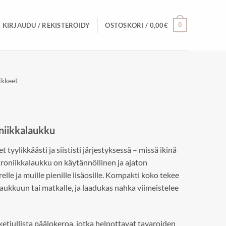
0
KIRJAUDU / REKISTERÖIDY
OSTOSKORI /
0,00
€
ikkeet
niikkalaukku
t tyylikkäästi ja siististi järjestyksessä – missä ikinä
troniikkalaukku on käytännöllinen ja ajaton
irelle ja muille pienille lisäosille. Kompakti koko tekee
aukkuun tai matkalle, ja laadukas nahka viimeistelee
ketjullista päälokeroa, jotka helpottavat tavaroiden