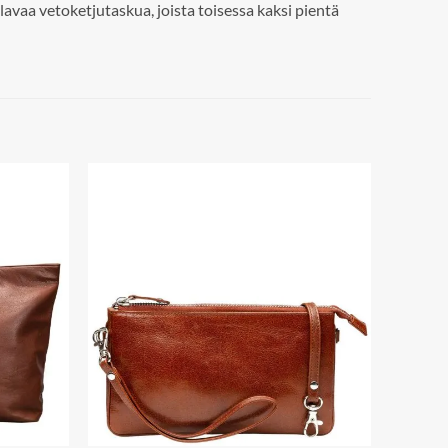
tilavaa vetoketjutaskua, joista toisessa kaksi pientä
Add to
Add to
wishlist
wishlist