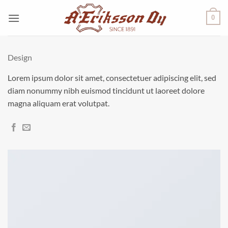
Skip
0
to
content
Design
Lorem ipsum dolor sit amet, consectetuer adipiscing elit, sed
diam nonummy nibh euismod tincidunt ut laoreet dolore
magna aliquam erat volutpat.