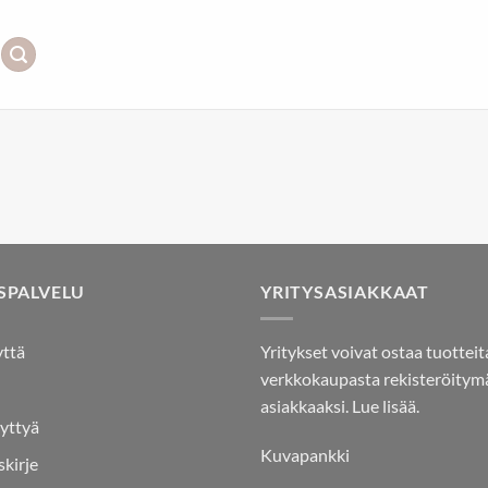
SPALVELU
YRITYSASIAKKAAT
yttä
Yritykset voivat ostaa tuotteit
verkkokaupasta rekisteröitymä
asiakkaaksi.
Lue lisää.
yttyä
Kuvapankki
skirje