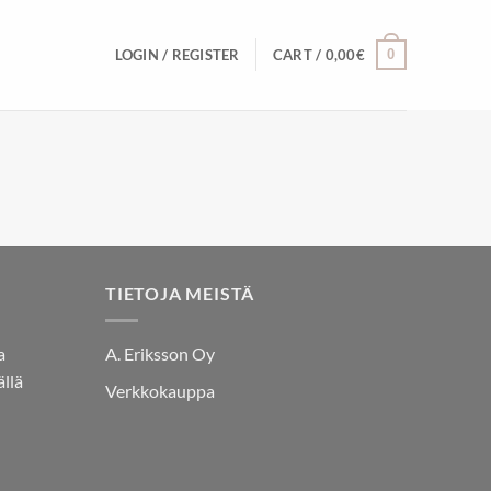
0
LOGIN / REGISTER
CART /
0,00
€
TIETOJA MEISTÄ
a
A. Eriksson Oy
llä
Verkkokauppa